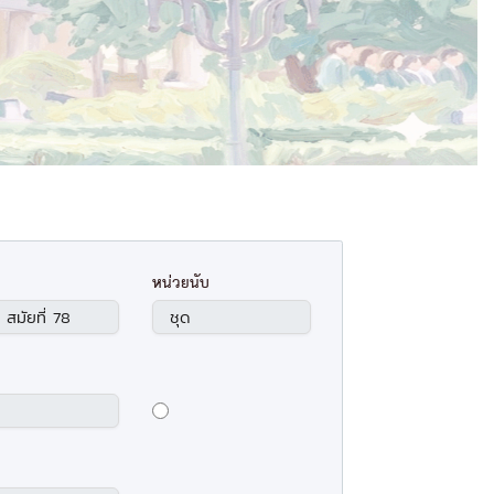
หน่วยนับ