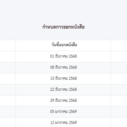
กำหนดการออกหนังสือ
วันที่ออกหนังสือ
01 ธันวาคม 2568
08 ธันวาคม 2568
15 ธันวาคม 2568
22 ธันวาคม 2568
29 ธันวาคม 2568
05 มกราคม 2569
12 มกราคม 2569