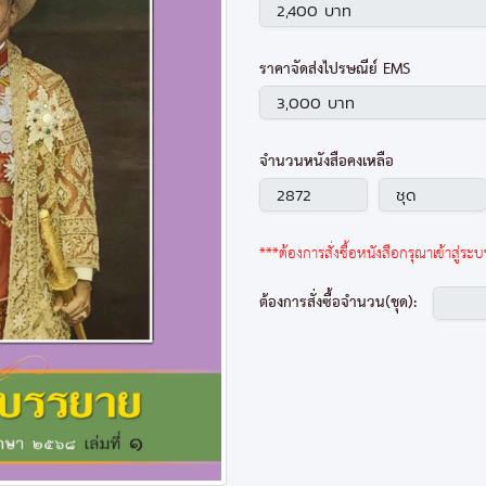
ราคาจัดส่งไปรษณีย์ EMS
จำนวนหนังสือคงเหลือ
***ต้องการสั่งซื้อหนังสือกรุณาเข้าสู่ระ
ต้องการสั่งซื้อจำนวน(ชุด):