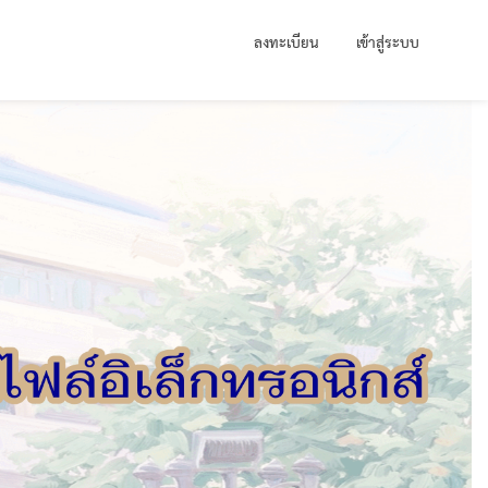
ลงทะเบียน
เข้าสู่ระบบ